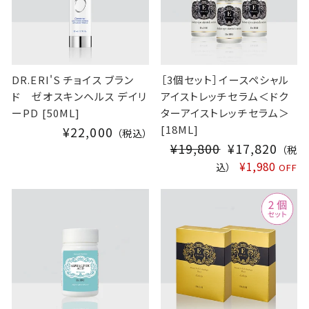
C
E
DR.ERI'S チョイス ブラン
［3個セット］イースペシャル
ド ゼオスキンヘルス デイリ
アイストレッチセラム＜ドク
ーPD [50ML]
ターアイストレッチセラム＞
[18ML]
¥22,000
（税込）
¥19,800
S
¥17,820
（税
A
¥1,980
込）
OFF
L
E
P
R
I
C
E