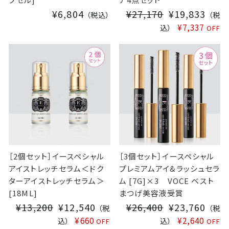
¥6,804
¥27,170
S
¥19,833
（税込）
（税
A
¥7,337
込）
OFF
L
E
P
R
I
C
E
［2個セット］イースペシャル
［3個セット］イースペシャル
アイストレッチセラム＜ドク
プレミアムアイ&ラッシュセラ
ターアイストレッチセラム＞
ム [7G]×3 VOCE ベスト
[18ML]
まつげ美容液受賞
¥13,200
S
¥12,540
¥26,400
S
¥23,760
（税
（税
A
A
¥660
¥2,640
込）
込）
OFF
OFF