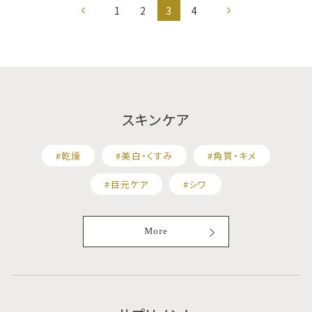
1
2
3
4
前
次
の
の
ペ
ペ
ー
ー
ジ
ジ
スキンケア
#乾燥
#美白・くすみ
#角質・キメ
#目元ケア
#シワ
More