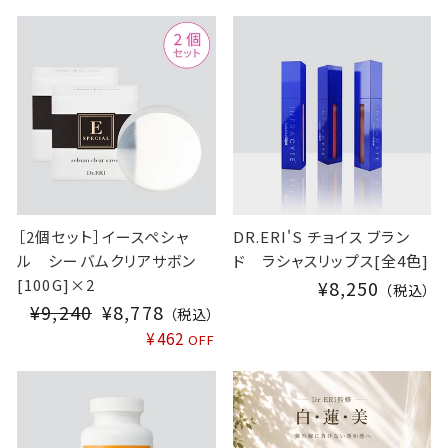
L
L
E
E
P
P
R
R
I
I
C
C
E
E
［2個セット］イースペシャ
DR.ERI'S チョイス ブラン
ル シーバムクリアサボン
ド ラシャスリップス[全4色]
[100G]×2
¥8,250
（税込）
¥9,240
S
¥8,778
（税込）
A
¥462
OFF
L
E
P
R