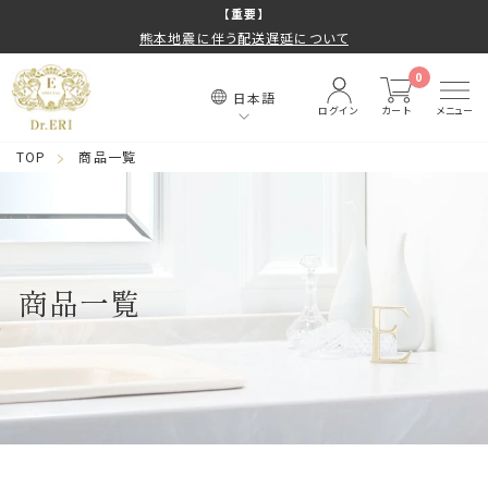
コ
【重要】
熊本地震に伴う配送遅延について
ン
ス
テ
ラ
0
日本語
ン
イ
ログイン
カート
メニュー
ツ
ド
TOP
商品一覧
に
シ
ス
ョ
キ
ー
ッ
を
プ
商品一覧
止
す
め
る
る