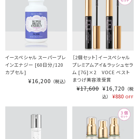
P
R
I
C
E
イースペシャル スーパーブレ
［2個セット］イースペシャル
インエナジー [60日分/120
プレミアムアイ&ラッシュセラ
カプセル]
ム [7G]×2 VOCE ベスト
まつげ美容液受賞
¥16,200
（税込）
¥17,600
S
¥16,720
（税
A
¥880
込）
OFF
L
E
P
R
I