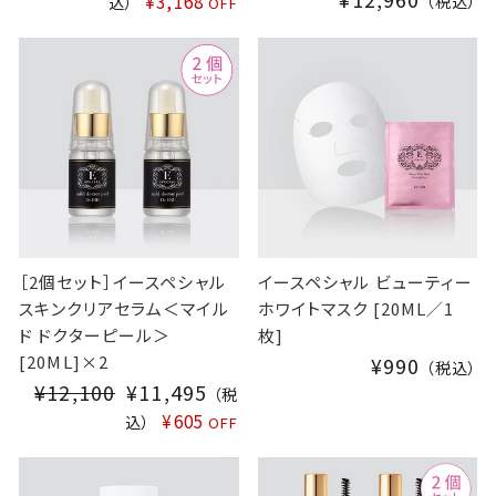
A
¥3,168
（税込）
込）
OFF
L
E
P
R
I
C
E
［2個セット］イースペシャル
イースペシャル ビューティー
スキンクリアセラム＜マイル
ホワイトマスク [20ML／1
ド ドクターピール＞
枚]
[20ML]×2
¥990
（税込）
¥12,100
S
¥11,495
（税
A
¥605
込）
OFF
L
E