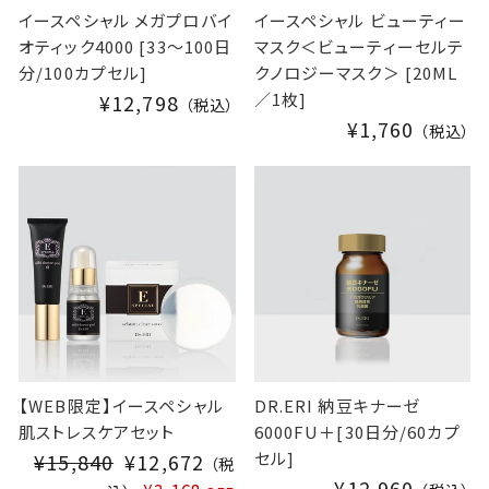
イースペシャル メガプロバイ
イースペシャル ビューティー
オティック4000 [33～100日
マスク＜ビューティーセルテ
分/100カプセル]
クノロジーマスク＞ [20ML
／1枚]
¥12,798
（税込）
¥1,760
（税込）
【WEB限定】イースペシャル
DR.ERI 納豆キナーゼ
肌ストレスケアセット
6000FU＋[30日分/60カプ
セル]
¥15,840
S
¥12,672
（税
¥12,960