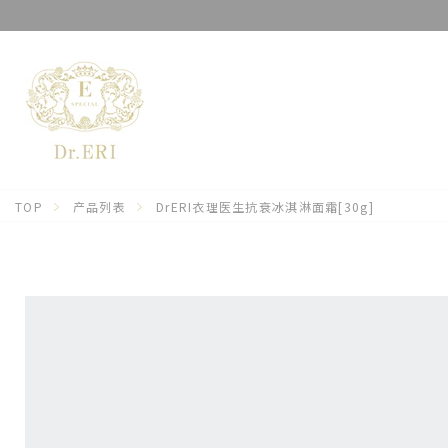
跳
到
内
容
TOP
产品列表
DrERI衣理医生抗衰冰淇淋面霜[30g]