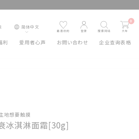
0
表
简体中文
最喜欢的
登录
搜索网站
大车
福利
爱用者心声
お問い合わせ
企业查询表格
主地想要触摸
衰冰淇淋面霜[30g]