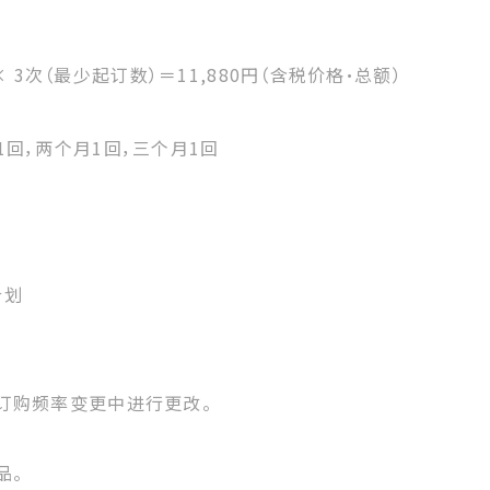
 × 3次（最少起订数）＝11,880円（含税价格・总额）
回，两个月1回，三个月1回
计划
订购频率变更中进行更改。
品。