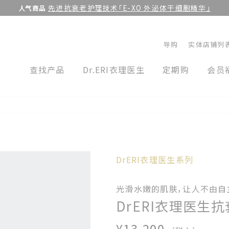
先进抗衰老护理技术「E-XO 外泌体干细胞精华」
人气商品
停
止
导购
实体店铺列
幻
查找产品
Dr.ERI衣理医生
定期购
会员
灯
片
放
映
DrERI衣理医生系列
光滑水嫩的肌肤，让人不由自
DrERI衣理医生抗
¥13,200