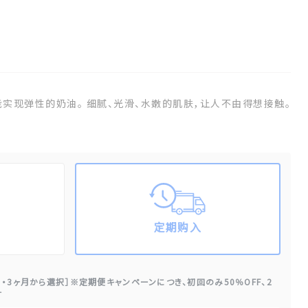
实现弹性的奶油。 细腻、光滑、水嫩的肌肤，让人不由得想接触。
。
定期购入
・3ヶ月から選択］※定期便キャンペーンにつき、初回のみ50％OFF、2
す