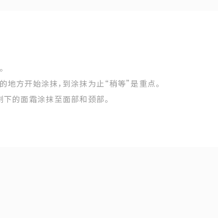
。
的地方开始涂抹，到涂抹为止“稍等”是重点。
剩下的面霜涂抹至面部和颈部。