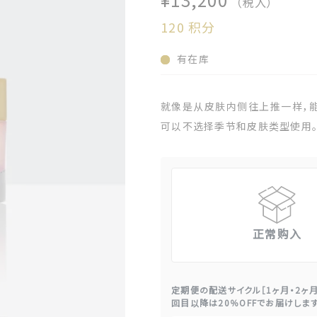
（税入）
120
积分
有在库
就像是从皮肤内侧往上推一样，能
可以不选择季节和皮肤类型使用
正常购入
定期便の配送サイクル［1ヶ月・2ヶ月
回目以降は20％OFFでお届けしま