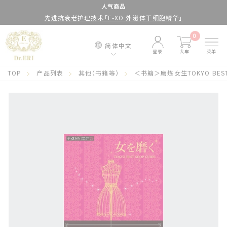
跳
人气商品
先进抗衰老护理技术「E-XO 外泌体干细胞精华」
到
停
内
止
0
简体中文
容
幻
登录
大车
菜单
灯
TOP
产品列表
其他（书籍等）
＜书籍＞磨炼女生TOKYO BEST 
片
放
映