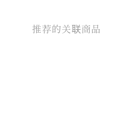
推荐的关联商品
＜书籍＞磨炼女生
TOKYO BEST SHOP
GUIDE
（税入）
¥1,760