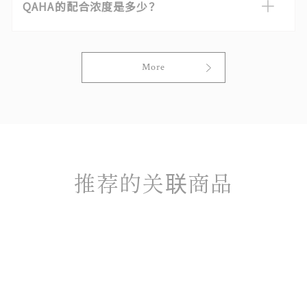
AHA的配合浓度是多少？
2次。 另外，如果有发红、发痒、瘙痒等炎症或伤口，请
有可能排出导致污渍的黑色素。 但是，剥离角质后请进
避免使用。
行充分的保湿和防晒防紫外线对策。
百分之一
More
推荐的关联商品