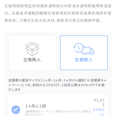
在植物提取物主体的角质透明成分中高混合透明质酸等保湿成
分。 这是追求细腻的眼睛也能使用的对皮肤的温柔的角质护理
美容液。 只需在化妆水后涂抹，就能进行真正的角质护理。
正常购入
定期购入
定期便の配送サイクル［1ヶ月・2ヶ月・3ヶ月から選択］※定期便キャ
ンペーンにつき、初回のみ50％OFF、2回目以降は20％OFFでお届
けします
¥3,02
5
１ヶ月に１回
50%O
【期間限定キャンペーン】初回のみ50％OFF、2回目以
降は20％OFF
FF