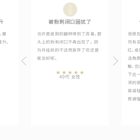
升
被粉刺闭口困扰了
，最
也许是皮肤的翻转得到了改善，额
我很
提升。
头上的粉刺闭口不再出现了。 因
司有
为月经前的不适而放弃了但还是
红，
能治好呢。
洁角
触，
★
★
★
★
★
下这
40代 女性
液的
度减
质调