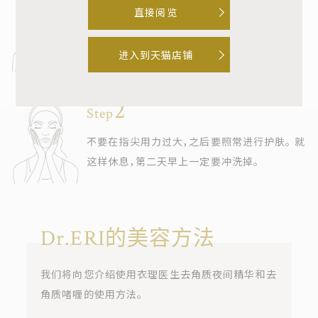
Step
直接阅览
洗脸后，用化妆水等整理肌肤后，取适量(滴管3
~4滴)，伸展至整个脸部。
进入到天猫店铺
Step
不要在指尖用力过大，之后要照常进行护肤。 就
这样休息，第二天早上一定要冲洗掉。
Dr.ERI的美容方法
我们将向您介绍使用衣理医生去角质夜间精华和去
角质啫喱的使用方法。