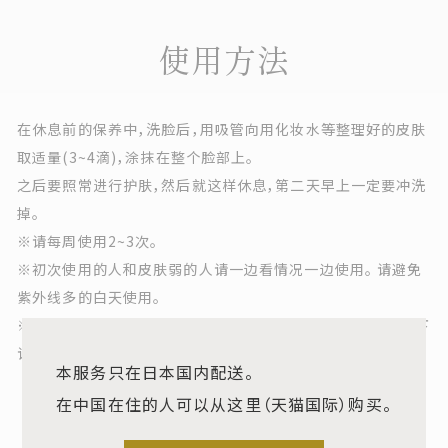
使用方法
在休息前的保养中，洗脸后，用吸管向用化妆水等整理好的皮肤
取适量(3~4滴)，涂抹在整个脸部上。
之后要照常进行护肤，然后就这样休息，第二天早上一定要冲洗
掉。
※请每周使用2~3次。
※初次使用的人和皮肤弱的人请一边看情况一边使用。 请避免
紫外线多的白天使用。
※涂上皮肤酸橙后，20分钟左右就会剥离旧的角质，这种情况下
请温柔地按摩，用纸巾等擦掉。
本服务只在日本国内配送。
在中国在住的人可以从这里（天猫国际）购买。