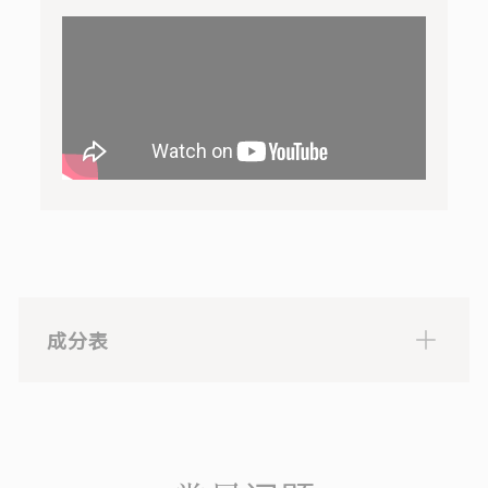
成分表
水，PG，甘油，BG，芦荟叶提取物，向日葵提取物，大厦
浆果提取物，甘蔗提取物，罗马甘蔗花提取物，羟乙基纤
维素，橙果提取物，柠檬水果提取物，芦荟提取物，甜菜
枫树提取物， 棕榈酰二肽-5二氨基丁酰羟基苏氨酸，棕