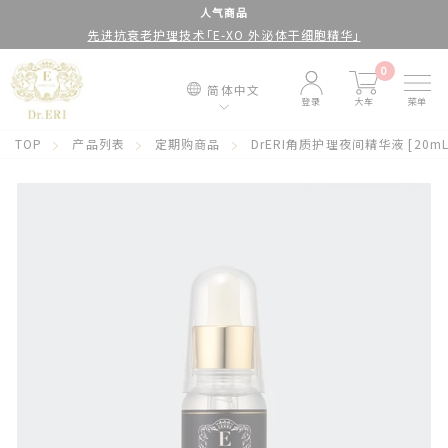
跳
人气商品
先进抗衰老护理技术「E-XO 外泌体干细胞精华」
到
停
内
止
0
简体中文
容
幻
登录
大车
菜单
灯
TOP
产品列表
定期购商品
DrERI角质护理夜间精华液 [20mL
片
放
映