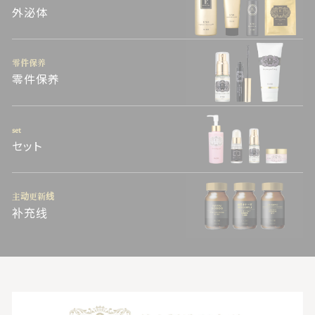
外泌体
零件保养
零件保养
set
セット
主动更新线
补充线