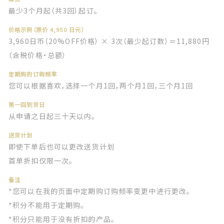
最少3个月起（共3回）起订。
价格示例（原价 4,950 日元）
3,960日币（20%OFF价格） × 3次（最少起订数）＝11,880円
（含税价格・总额）
定期购的订购频率
您可以根据喜欢，选择一个月1回，两个月1回，三个月1回
第一回到货日
从申请之日起三十天以内。
送货计划
即使下单后也可以更改送货计划
首单折扣仅限一次。
备注
*您可以在我的页面中定期购订购频率变更中进行更改。
*积分不能用于定期购。
*积分只能用于没有折扣的产品。