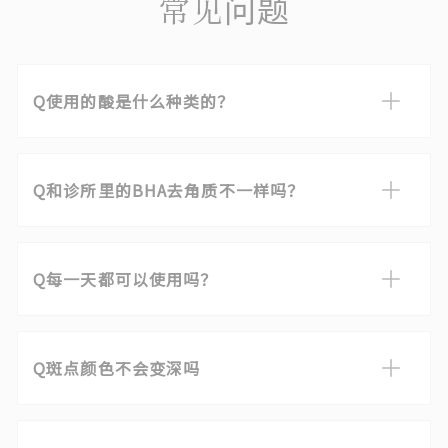
常见问题
榈酰二肽-5二氨基羟基丁酸，透明质酸Na，寡肽-24，寡
肽-20，乙酰癸肽-3，对羟基苯甲酸甲酯，苯氧基乙醇
使用的酸是什么种类的？
果酸-AHA诊所独特的原创配方，具有坚固的脱皮效
果，同时最大限度地减少了对皮肤的刺激和负担。 因为
和诊所里的BHA去角质不一样吗？
也重视保湿功能，所以没有刺痛感和紧迫感，可以提升
弹性光泽。
BHA去角质是使用水杨酸的去角质，与AHA相比，它的
强大程度足以吹掉皮肤凹凸和毛孔黑头。 因为比AHA
每一天都可以使用吗？
更深入人心，所以作为粉刺痕迹、鼻子周围的毛孔、脚
后跟和肘部等皮肤坚硬部分的特别护理，在诊所进行
以维尔伯利提取物、甘蔗提取物、橙子提取物等以植物
手术。
为主体的AHA为中心，充分添加透明质酸等保湿成分。
斑点颜色不会变深吗
在脱皮剂中容易出现的干燥和抑制刺激的对皮肤温和
的使用感，可以一点点地温和地去除角质，所以是每天
虽然设计成即使不使用物理刺激也能降低角质，但是
都可以使用的处方。 但是，推荐皮肤较弱的人每周观察
请注意不要做太强的按摩。 相反，皮肤代谢越多，就越