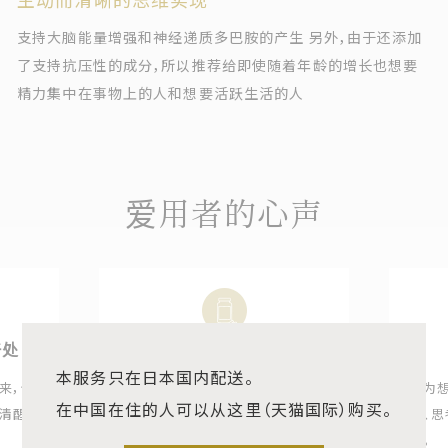
支持大脑能量增强和神经递质多巴胺的产生 另外，由于还添加
了支持抗压性的成分，所以推荐给即使随着年龄的增长也想要
精力集中在事物上的人和想要活跃生活的人
爱用者的心声
好处
我想找回过去！
本服务只在日本国内配送。
来，但
在出版社工作，年轻的时候熬夜的
因为
在中国在住的人可以从这里（天猫国际）购买。
清醒。
入稿工作也不苦，但是最近，清晰
力、
的思考不能持续下去，和这边的补
收。