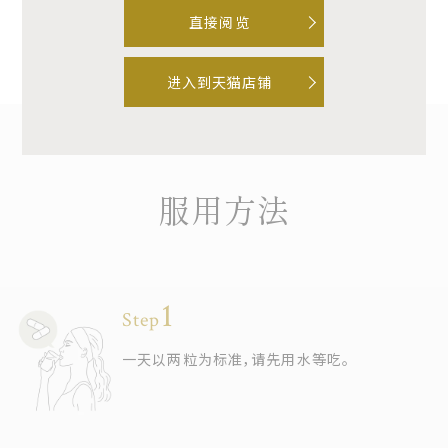
品相遇了。
直接阅览
★
★
★
★
★
40代 女性
进入到天猫店铺
服用方法
Step
一天以两粒为标准，请先用水等吃。