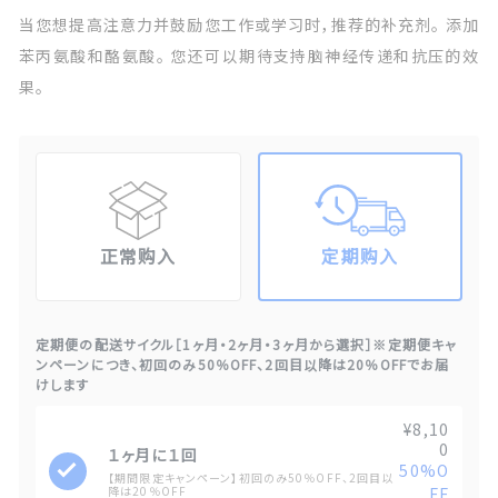
当您想提高注意力并鼓励您工作或学习时，推荐的补充剂。 添加
苯丙氨酸和酪氨酸。 您还可以期待支持脑神经传递和抗压的效
果。
正常购入
定期购入
定期便の配送サイクル［1ヶ月・2ヶ月・3ヶ月から選択］※定期便キャ
ンペーンにつき、初回のみ50％OFF、2回目以降は20％OFFでお届
けします
¥8,10
0
１ヶ月に１回
50%O
【期間限定キャンペーン】初回のみ50％OFF、2回目以
降は20％OFF
FF