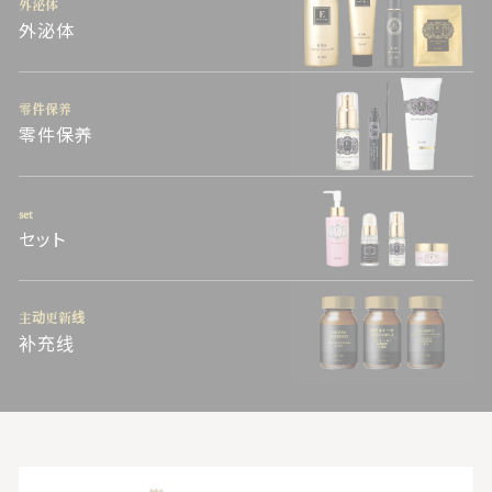
外泌体
外泌体
零件保养
零件保养
set
セット
主动更新线
补充线