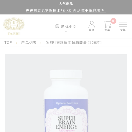
跳
人气商品
先进抗衰老护理技术「E-XO 外泌体干细胞精华」
到
停
内
止
0
简体中文
容
幻
登录
大车
菜单
灯
TOP
产品列表
DrERI衣理医生超脑能量【120粒】
片
放
映