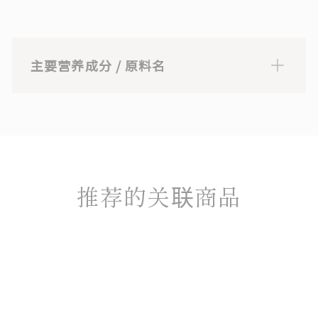
主要营养成分 / 原料名
主要营养成分
每天 2 片（1.7 克）
能量：6.8kcal、蛋白质：0.612g、脂肪：0.034g、碳水化
合物：1.02g、盐当量：0.001g、维生素C：100mg、L-酪
氨酸：1,200mg *此显示值仅供参考。
推荐的关联商品
原料名称
L-酪氨酸、维生素C、纤维素、硬脂酸镁、氧化硅