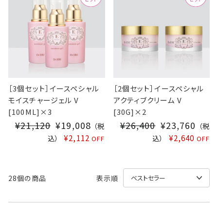
P
R
I
C
E
［3個セット］イースペシャル
［2個セット］イースペシャル
モイスチャージェル V
アクティブクリーム V
[100ML]×3
[30G]×2
¥21,120
S
¥19,008
¥26,400
S
¥23,760
（税
（税
A
A
¥2,112
¥2,640
込）
込）
OFF
OFF
L
L
E
E
P
P
28個の商品
表示順
R
R
I
I
C
C