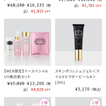
¥18,150
S
¥16,335
A
¥1,782
（税
込）
OFF
A
L
¥1,815
込）
OFF
L
E
E
P
P
R
R
I
I
C
C
E
E
【WEB限定】イースペシャル
スキンポリッシュジェル＜マ
UV美白肌セット
イルドドクターピールΑ＞
[30G]
¥17,820
S
¥13,200
（税
¥5,170
A
¥4,620
（税込）
込）
OFF
L
E