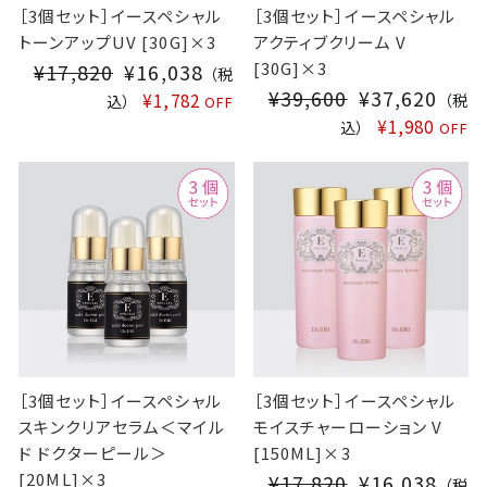
［3個セット］イースペシャル
［3個セット］イースペシャル
トーンアップUV [30G]×3
アクティブクリーム V
[30G]×3
¥17,820
S
¥16,038
（税
¥39,600
S
¥37,620
A
¥1,782
（税
込）
OFF
A
L
¥1,980
込）
OFF
L
E
E
P
P
R
R
I
I
C
C
E
E
［3個セット］イースペシャル
［3個セット］イースペシャル
スキンクリアセラム＜マイル
モイスチャーローション V
ド ドクターピール＞
[150ML]×3
[20ML]×3
¥17,820
S
¥16,038
（税