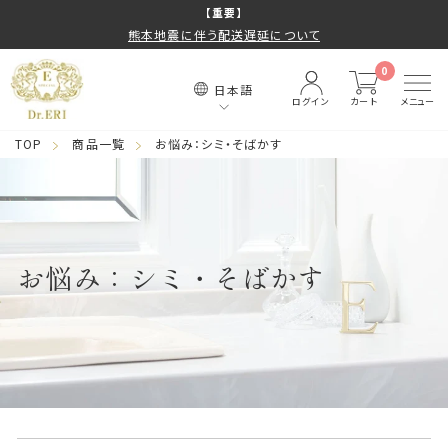
コ
【重要】
熊本地震に伴う配送遅延について
ン
ス
テ
ラ
0
日本語
ン
イ
ログイン
カート
メニュー
ツ
ド
TOP
商品一覧
お悩み：シミ・そばかす
に
シ
ス
ョ
キ
ー
ッ
を
プ
お悩み：シミ・そばかす
止
す
め
る
る