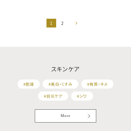
E
E
1
2
次
の
ペ
ー
ジ
スキンケア
#乾燥
#美白・くすみ
#角質・キメ
#目元ケア
#シワ
More