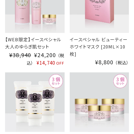
【WEB限定】イースペシャル
イースペシャル ビューティー
大人のゆらぎ肌セット
ホワイトマスク [20ML×10
枚]
¥38,940
S
¥24,200
（税
¥8,800
A
¥14,740
（税込）
込）
OFF
L
E
P
R
I
C
E