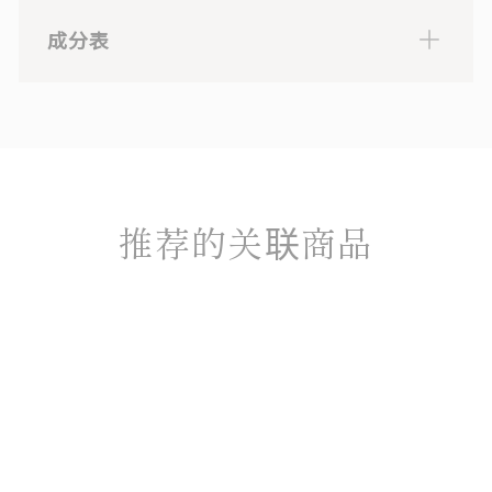
成分表
水(水)，甘油，透明质酸Na，羟丙基甲基纤维素，氯化钠，
苯氧基乙醇，大豆油，氢化卵磷脂，精氨酸，寡肽-41，寡
肽-54，癸肽-25，乙酰癸肽-3，寡肽-42，生物素，油酸
钠，EDTA-2 钠
推荐的关联商品