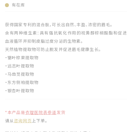
有在库
获得国家专利的混合肽，可长出自然、丰盈、浓密的眉毛。
含有两种维生素：具有强抗氧化作用的视黄醇棕榈酸酯和促进
血液循环并抑制皮脂过度分泌的生物素。
天然植物提取物可防止脱发并促进眉毛健康生长。
・锯叶棕果提取物
・远志叶提取物
・马齿苋提取物
・东方侧柏提取物
・银杏叶提取物
*本产品是
衣理医院表参道
发货
请从
咨询网页
上下单。