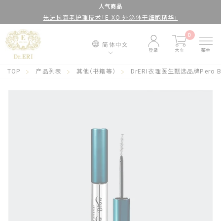
跳
人气商品
先进抗衰老护理技术「E-XO 外泌体干细胞精华」
到
停
内
止
0
简体中文
容
幻
登录
大车
菜单
灯
TOP
产品列表
其他（书籍等）
DrERI衣理医生甄选品牌Pero Bal
片
放
映