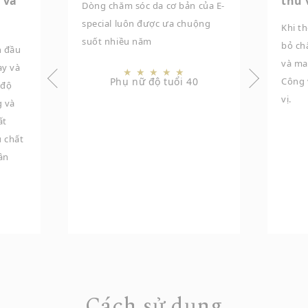
 và
thú 
Dòng chăm sóc da cơ bản của E-
special luôn được ưa chuộng
Khi th
suốt nhiều năm
bỏ ch
n đầu
và man
ay và
★
★
★
★
★
Phụ nữ độ tuổi 40
Công v
 độ
vị.
g và
ất
u chất
ần
Cách sử dụng