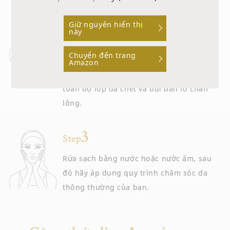
Step
Giữ nguyên hiển thị
Nhẹ nhàng thoa lên da mà không gây áp
này
lực lên đầu ngón tay. Sau khi mát xa một
Chuyển đến trang
lúc (khoảng 1 đến 2 phút), gel sẽ chuyển
Amazon
thành nước và trở nên vụn cuộn dính
toàn bộ lớp da chết và bụi bẩn lỗ chân
lông.
Step
Rửa sạch bằng nước hoặc nước ấm, sau
đó hãy áp dụng quy trình chăm sóc da
thông thường của bạn.