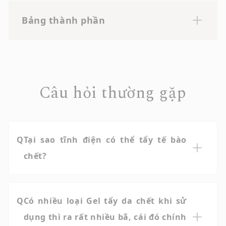
Bảng thành phần
Nước, BG, glycerin, carbomer, chiết xuất cỏ xạ
hương, chiết xuất rễ nhân sâm panax, chiết xuất
lá mayonara, kali hydroxit, methylparaben,
Câu hỏi thường gặp
phenoxyethanol
Tại sao tĩnh điện có thể tẩy tế bào
chết?
Thoa gel lên da và massage nhẹ, cuối cùng gel
sẽ chuyển thành nước. Tĩnh điện yếu được tạo
Có nhiều loại Gel tẩy da chết khi sử
ra bởi sự thay đổi vật lý này và ma sát của quá
dụng thì ra rất nhiều bã, cái đó chính
trình xoa bóp đóng vai trò phân tách tế bào