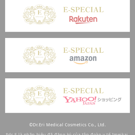
©Dr.Eri Medical Cosmetics Co., Ltd.
*dr E là nhãn hiệu đã đăng ký của tập đoàn y tế Imeikai.