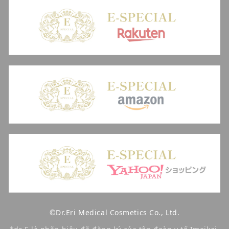
©Dr.Eri Medical Cosmetics Co., Ltd.