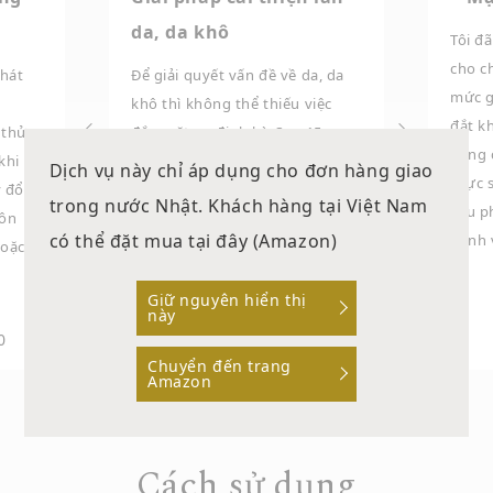
da, da khô
Tôi đ
cho ch
phát
Để giải quyết vấn đề về da, da
mức g
khô thì không thể thiếu việc
đắt k
 thử
đắp mặt nạ định kỳ. Sau 15
bằng 
khi
phút, làn da của bạn sẽ được trẻ
Dịch vụ này chỉ áp dụng cho đơn hàng giao
thực 
y đổi
hóa với độ săn chắc và căng
trong nước Nhật. Khách hàng tại Việt Nam
liệu p
uôn
bóng, giúp bạn cảm thấy tươi
có thể đặt mua tại đây (Amazon)
bệnh 
oặc đi
sáng hơn.
★
★
★
★
★
Giữ nguyên hiển thị
Độ tuổi 40/ Nữ giới
này
0
Chuyển đến trang
Amazon
Cách sử dụng