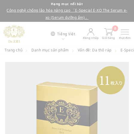
bỏ
Hạng mục nổi bật
Công nghệ chống lão hóa nâng cao 「E-Special E-XO The Serum e-
qua
dừng
xo (Serum dưỡng ẩm)」
nội
trình
0
dung
chiếu
Tiếng Việt
đăng nhập
Giỏ hàng
thực đơn
Trang chủ
Danh mục sản phẩm
Vấn đề: Da thô ráp
E-Speci