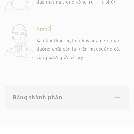
đắp mặt nạ trong vòng 10 ~ 15 phút
Step
Sau khi tháo mặt nạ hãy xoa đều phần
dưỡng chất còn lại trên mặt xuống cổ,
vùng xương ức và tay.
Bảng thành phần
Nước, BG, glycerin, pentylene glycol, nước hoa
hồng centifolia, môi trường điều hòa tế bào tủy
răng ở người, natri hyaluronate,