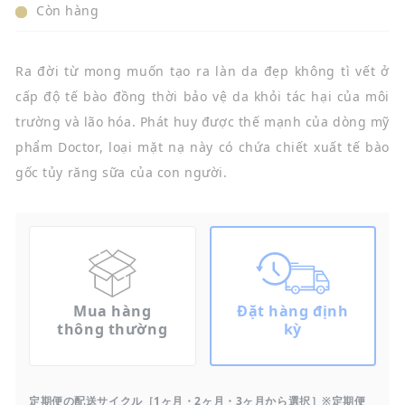
Còn hàng
Ra đời từ mong muốn tạo ra làn da đẹp không tì vết ở
cấp độ tế bào đồng thời bảo vệ da khỏi tác hại của môi
trường và lão hóa. Phát huy được thế mạnh của dòng mỹ
phẩm Doctor, loại mặt nạ này có chứa chiết xuất tế bào
gốc tủy răng sữa của con người.
Mua hàng
Đặt hàng định
thông thường
kỳ
定期便の配送サイクル［1ヶ月・2ヶ月・3ヶ月から選択］※定期便