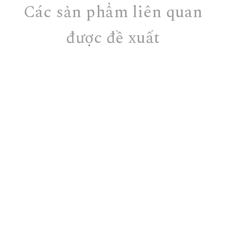
Các sản phẩm liên quan
được đề xuất
E-SPECIAL
CLEANSING GEL V
[120ML]
(đã bao gồm
¥4,950
thuế)