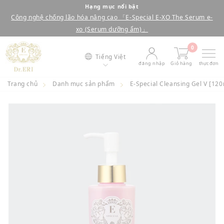
bỏ
Hạng mục nổi bật
Công nghệ chống lão hóa nâng cao 「E-Special E-XO The Serum e-
qua
dừng
xo (Serum dưỡng ẩm)」
nội
trình
0
dung
chiếu
Tiếng Việt
đăng nhập
Giỏ hàng
thực đơn
Trang chủ
Danh mục sản phẩm
E-Special Cleansing Gel V [12