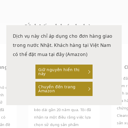
Ý kiến khách hàng
Dịch vụ này chỉ áp dụng cho đơn hàng giao
trong nước Nhật. Khách hàng tại Việt Nam
có thể đặt mua tại đây (Amazon)
ụng
Giải quyết nỗi phiền
C
Giữ nguyên hiển thị
này
muộn của 20 năm
Tôi đã
năm rồ
Chuyển đến trang
khô da
Sau khi sử dụng Sản phẩm
Amazon
tình 
ình
Cleansing này thì tôi đã hoàn
của h
 ở
toàn khỏi tình trạng da bị mụn
chứng
 đã
kéo dài gần 20 năm qua. Tôi đã
Clean
 có
nhận ra một điều rằng việc lựa
sản x
vấn đề
chọn sử dụng sản phẩm