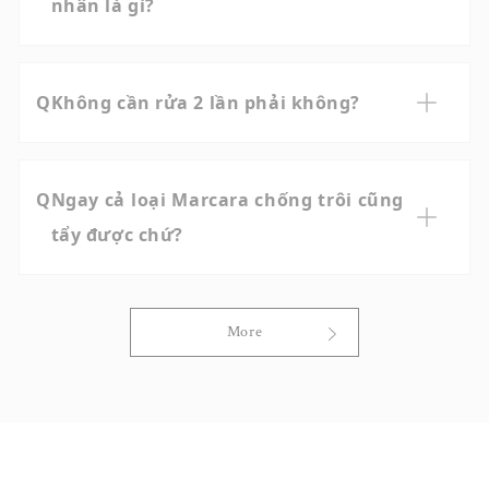
nhân là gì?
Các thành phần dưỡng ẩm như axit hyaluronic
và collagen hòa tan trong nước được pha trộn
Không cần rửa 2 lần phải không?
trong sản phẩm để ngăn độ ẩm thoát ra khỏi
da khi rửa mặt.
ダブル洗顔は肌に負担がかかるうえ、肌に必要なうる
おいまで奪ってしまうため、当院ではおすすめしてお
Ngay cả loại Marcara chống trôi cũng
りません。 イースペシャルのクレンジングジェルな
tẩy được chứ?
ら、これ1本でクレンジング・洗顔が可能です。決し
てこすらず、軽く指先でなじませてお使いください。
Tùy từng loại Marcara, cũng có loại khó tẩy
được, trường hợp đó bạn không nên cố gắng
More
chà mạnh, mà hay sử dụng sản phẩm tẩy trang
chuyên dụng cho mắt.