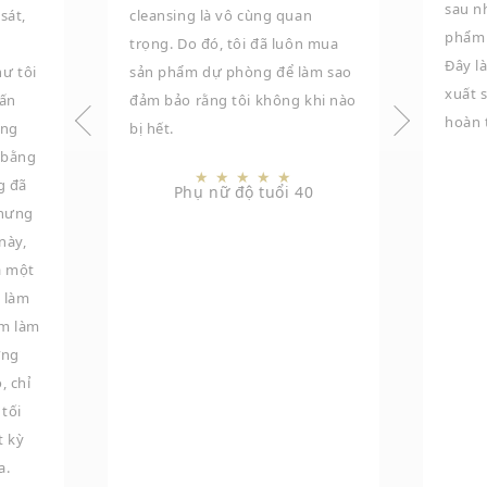
sau n
sát,
cleansing là vô cùng quan
phẩm c
trọng. Do đó, tôi đã luôn mua
Đây l
ư tôi
sản phẩm dự phòng để làm sao
xuất s
 ấn
đảm bảo rằng tôi không khi nào
hoàn t
òng
bị hết.
 bằng
★
★
★
★
★
g đã
Phụ nữ độ tuổi 40
nhưng
này,
là một
 làm
ẩm làm
ợng
, chỉ
tối
t kỳ
a.