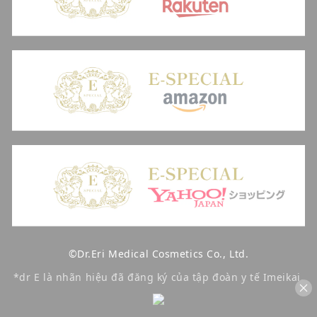
©Dr.Eri Medical Cosmetics Co., Ltd.
*dr E là nhãn hiệu đã đăng ký của tập đoàn y tế Imeikai.