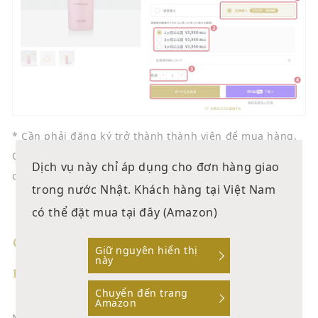
* Cần phải đăng ký trở thành thành viên để mua hàng.
Cảm ơn bạn rất nhiều vì sự hỗ trợ của bạn sau khi
Dịch vụ này chỉ áp dụng cho đơn hàng giao
chuyển thành viên.
trong nước Nhật. Khách hàng tại Việt Nam
có thể đặt mua tại đây (Amazon)
Các câu hỏi liên quan đến làm
Giữ nguyên hiển thị
này
mới trang web
Chuyển đến trang
Amazon
Nếu bạn có bất kỳ câu hỏi nào liên quan đến cách đặt