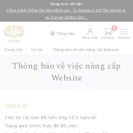
bỏ
Hạng mục nổi bật
Công nghệ chống lão hóa nâng cao 「E-Special E-XO The Serum e-
qua
dừng
xo (Serum dưỡng ẩm)」
nội
trình
0
dung
chiếu
Tiếng Việt
đăng nhập
Giỏ hàng
thực đơn
Trang chủ
Tin tức
Thông báo về việc nâng cấp Website
Thông báo về việc nâng cấp
Website
2022.11.30
Cảm ơn các bạn đã luôn ủng hộ E-Special!
Trang web chính thức đã đổi mới.